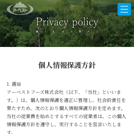
t
o
g
g
l
e
n
a
v
i
個人情報保護方針
g
a
t
i
1. 趣旨
o
n
アーベストフーズ株式会社（以下、「当社」といいま
す。）は、個人情報保護を適正に管理し、社会的責任を
果たすため、次のとおり個人情報保護方針を定めます。
当社の従業員を始めとするすべての従業者は、この個人
情報保護方針を遵守し、実行することを宣言いたしま
す。